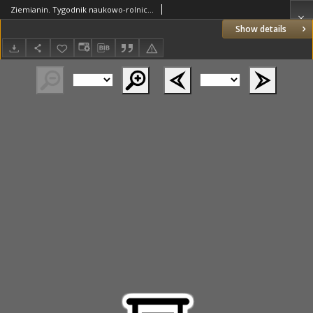
Ziemianin. Tygodnik naukowo-rolniczy i ekonomiczny; organ Centralnego Towarzystwa Gospodarczego w Wielkim Księstwe Poznańskim 1910.12.17 R.60 Nr51
Show details