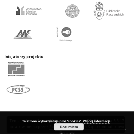
Inicjatorzy projektu
Ten serwis działa dzięki oprogramowaniu
DInGO dLibra 6.3.17
Ta strona wykorzystuje pliki 'cookies'.
Więcej informacji
opracowanemu przez
Poznańskie Centrum Superkomputerowo-
Rozumiem
Sieciowe