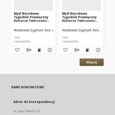
Myśl Narodowa.
Myśl Narodowa.
My
Tygodnik Poświęcony
Tygodnik Poświęcony
Ty
Kulturze Twórczości
Kulturze Twórczości
Ku
Polskiej. 1931 R.11 nr57
Polskiej. 1931 R.11 nr56
Pol
Wasilewski Zygmunt. Red.
Rembieliński Jan. Red.
Wasilewski Zygmunt. Red.
Rembielińs
Was
1931
1931
193
czasopisma
czasopisma
cza
Więcej
DANE KONTAKTOWE
Adres do korespondencji
ul. Jana Pawła II 10