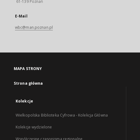
61-139 Poznań
E-Mail
wbc@man.poznan.pl
MAPA STRONY
Strona główna
Kolekcje
Wielkopolska Biblioteka Cyfrowa - Kolekcja Główna
Kolekcje wydzielone
Współczesne czasopisma regionalne