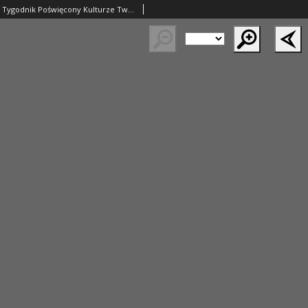
Myśl Narodowa. Tygodnik Poświęcony Kulturze Twórczości Polskiej. 1931 R.11 nr25