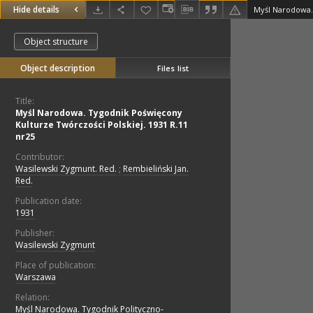
Hide details
Object structure
Object description
Files list
Title:
Myśl Narodowa. Tygodnik Poświęcony
Kulturze Twórczości Polskiej. 1931 R.11
nr25
Contributor:
Wasilewski Zygmunt. Red.
;
Rembieliński Jan.
Red.
Publication date:
1931
Publisher:
Wasilewski Zygmunt
Place of publication:
Warszawa
Relation:
Myśl Narodowa. Tygodnik Polityczno-