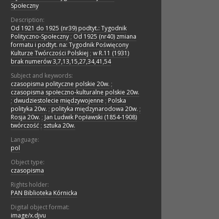
Społeczny
Description:
Od 1921 do 1925 (nr39) podtyt.: Tygodnik
Polityczno-Społeczny
;
Od 1925 (nr40) zmiana
formatu i podtyt. na: Tygodnik Poświęcony
Kulturze Twórczości Polskiej
;
w R.11 (1931)
brak numerów 3,7,13,15,27,34,41,54
Subject and keywords:
czasopisma polityczne polskie 20w.
;
czasopisma społeczno-kulturalne polskie 20w.
;
dwudziestolecie międzywojenne
;
Polska
polityka 20w.
;
polityka międzynarodowa 20w.
;
Rosja 20w.
;
Jan Ludwik Popławski (1854-1908)
twórczość
;
sztuka 20w.
Language:
pol
Object type:
czasopisma
Rights holder:
PAN Biblioteka Kórnicka
Digital object format:
image/x.djvu