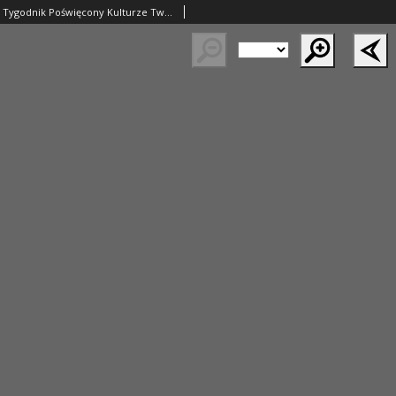
Myśl Narodowa. Tygodnik Poświęcony Kulturze Twórczości Polskiej. 1929 R.9 nr41