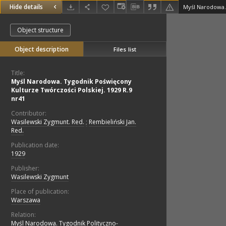
Hide details
Object structure
Object description
Files list
Title:
Myśl Narodowa. Tygodnik Poświęcony
Kulturze Twórczości Polskiej. 1929 R.9
nr41
Contributor:
Wasilewski Zygmunt. Red.
;
Rembieliński Jan.
Red.
Publication date:
1929
Publisher:
Wasilewski Zygmunt
Place of publication:
Warszawa
Relation:
Myśl Narodowa. Tygodnik Polityczno-