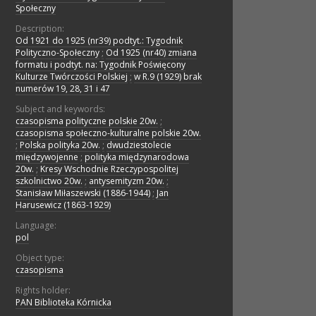
Społeczny
Description:
Od 1921 do 1925 (nr39) podtyt.: Tygodnik
Polityczno-Społeczny
;
Od 1925 (nr40) zmiana
formatu i podtyt. na: Tygodnik Poświęcony
Kulturze Twórczości Polskiej
;
w R.9 (1929) brak
numerów 19, 28, 31 i 47
Subject and keywords:
czasopisma polityczne polskie 20w.
;
czasopisma społeczno-kulturalne polskie 20w.
;
Polska polityka 20w.
;
dwudziestolecie
międzywojenne
;
polityka międzynarodowa
20w.
;
Kresy Wschodnie Rzeczypospolitej
szkolnictwo 20w.
;
antysemityzm 20w.
;
Stanisław Miłaszewski (1886-1944)
;
Jan
Harusewicz (1863-1929)
Language:
pol
Object type:
czasopisma
Rights holder:
PAN Biblioteka Kórnicka