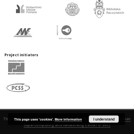
Project initiators
This service runs on
DInGO dLibra 6.3.17
software created by
I understand
Poznan
This page uses 'cookies'.
More information
Supercomputing and Networking Center (PSNC)