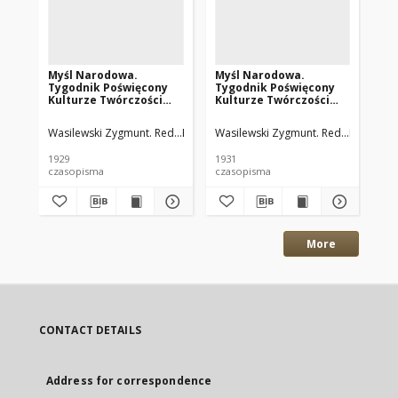
Myśl Narodowa.
Myśl Narodowa.
My
Tygodnik Poświęcony
Tygodnik Poświęcony
Ty
Kulturze Twórczości
Kulturze Twórczości
Ku
Polskiej. 1929 R.9 nr24
Polskiej. 1931 R.11 nr35
Pol
Wasilewski Zygmunt. Red.
Rembieliński Jan. Red.
Wasilewski Zygmunt. Red.
Rembielińs
Was
1929
1931
193
czasopisma
czasopisma
cza
More
CONTACT DETAILS
Address for correspondence