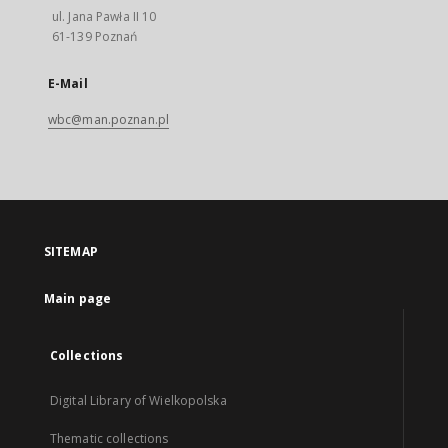
ul. Jana Pawła II 10
61-139 Poznań
E-Mail
wbc@man.poznan.pl
SITEMAP
Main page
Collections
Digital Library of Wielkopolska
Thematic collections