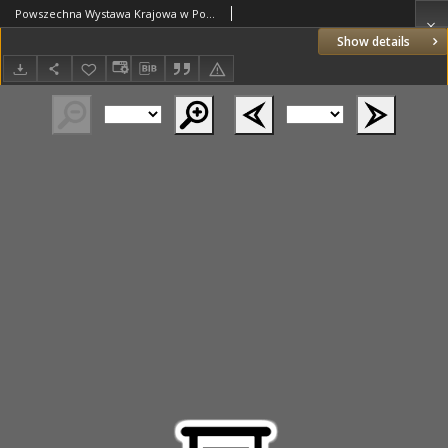
Powszechna Wystawa Krajowa w Poznaniu maj - wrzesień 1929. 4, Katalog rolniczy Cz.3 Wystawa psów rasowych od 1-4 czerwca 1929r. w halach zwierzęcych
Show details