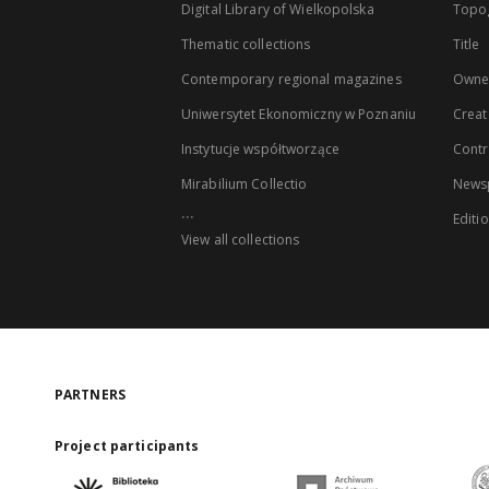
Digital Library of Wielkopolska
Topo
Thematic collections
Title
Contemporary regional magazines
Owne
Uniwersytet Ekonomiczny w Poznaniu
Creat
Instytucje współtworzące
Contr
Mirabilium Collectio
Newsp
...
Editi
View all collections
PARTNERS
Project participants