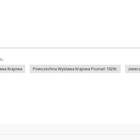
ds:
awa Krajowa
Powszechna Wystawa Krajowa Poznań 1929r.
zwier