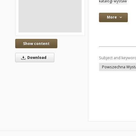
katalogi wystaw
More
Show content
Download
Subject and keywor
Powszechna Wyst