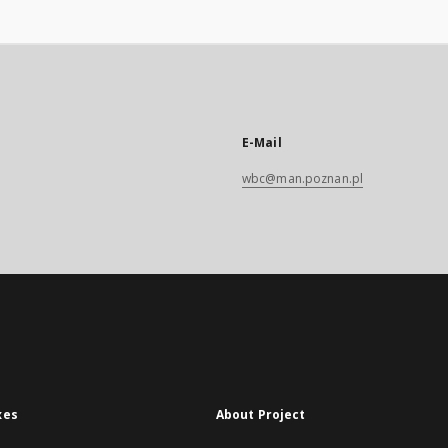
E-Mail
wbc@man.poznan.pl
xes
About Project