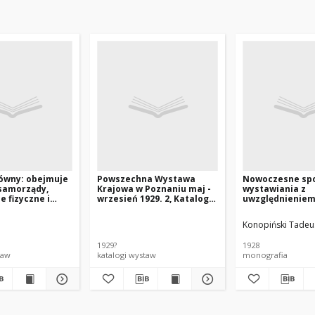
łówny: obejmuje
Powszechna Wystawa
Nowoczesne sp
samorządy,
Krajowa w Poznaniu maj -
wystawiania z
 fizyczne i
wrzesień 1929. 2, Katalog
uwzględnienie
 kulturalno-
rolniczy Cz.1 Ogólny
eksponatów rol
Konopiński Tadeu
1929?
1928
taw
katalogi wystaw
monografia