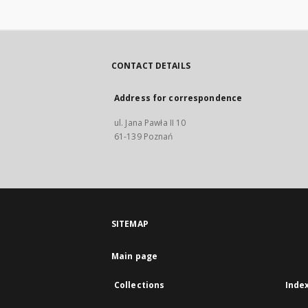
CONTACT DETAILS
Address for correspondence
ul. Jana Pawła II 10
61-139 Poznań
SITEMAP
Main page
Collections
Inde