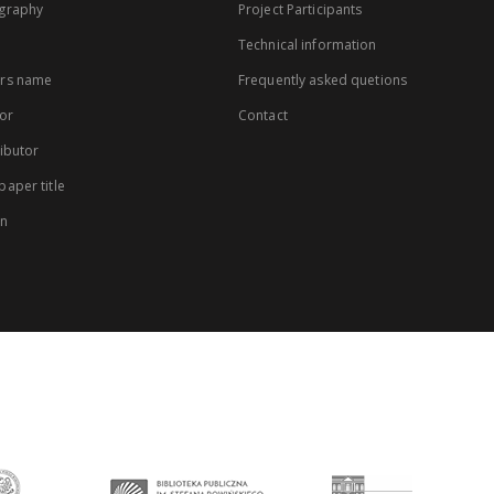
graphy
Project Participants
Technical information
rs name
Frequently asked quetions
or
Contact
ibutor
aper title
on