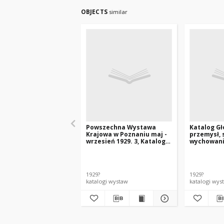
OBJECTS
similar
Powszechna Wystawa
Katalog G
Krajowa w Poznaniu maj -
przemysł, 
wrzesień 1929. 3, Katalog
wychowanie
rolniczy Cz.2 Wystawa
instytucje
zwierząt hodowlanych
oświatowe
koni, bydła, owiec i trzody
chlewnej od 29 czerwca do
1929?
1929?
7 lipca 1929 na Terenach
katalogi wystaw
katalogi wys
Zachodnich Wystawy