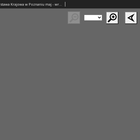
Powszechna Wystawa Krajowa w Poznaniu maj - wrzesień 1929. 8, Katalog rolniczy Cz.7 Wystawa ryb żywych zorganizowana staraniem Komisji Organizacyjnej Działu Rybactwa na PWK od 15 do 22 września 1929 r. na terenach Zachodnich Wystawy w pawilonie nr. 97 akwarjum