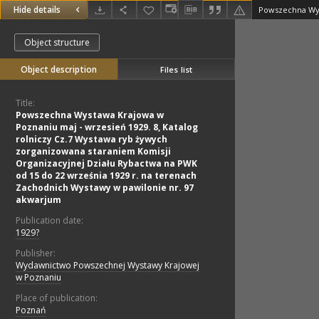
Hide details
Object structure
Object description
Files list
Title:
Powszechna Wystawa Krajowa w
Poznaniu maj - wrzesień 1929. 8, Katalog
rolniczy Cz.7 Wystawa ryb żywych
zorganizowana staraniem Komisji
Organizacyjnej Działu Rybactwa na PWK
od 15 do 22 września 1929 r. na terenach
Zachodnich Wystawy w pawilonie nr. 97
akwarjum
Publication date:
1929?
Publisher:
Wydawnictwo Powszechnej Wystawy Krajowej
w Poznaniu
Place of publication:
Poznań