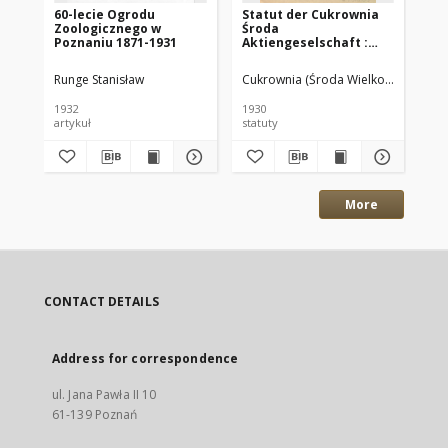
60-lecie Ogrodu
Statut der Cukrownia
Je
Zoologicznego w
Środa
oka
Poznaniu 1871-1931
Aktiengeselschaft :
za
Gültig vom 28.X.1930
La
Po
Runge Stanisław
Cukrownia (Środa Wielkopolska)
Cec
1932
1930
192
artykuł
statuty
je
More
CONTACT DETAILS
Address for correspondence
ul. Jana Pawła II 10
61-139 Poznań