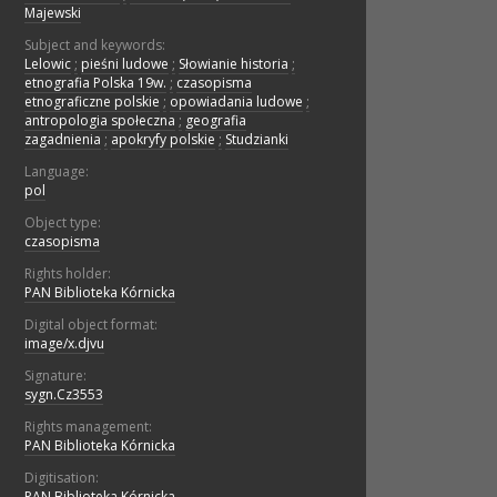
Majewski
Subject and keywords:
Lelowic
;
pieśni ludowe
;
Słowianie historia
;
etnografia Polska 19w.
;
czasopisma
etnograficzne polskie
;
opowiadania ludowe
;
antropologia społeczna
;
geografia
zagadnienia
;
apokryfy polskie
;
Studzianki
Language:
pol
Object type:
czasopisma
Rights holder:
PAN Biblioteka Kórnicka
Digital object format:
image/x.djvu
Signature:
sygn.Cz3553
Rights management:
PAN Biblioteka Kórnicka
Digitisation:
PAN Biblioteka Kórnicka