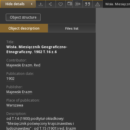
Hide details
Object structure
Object description
Files list
Title:
Wisła. Miesięcznik Geograficzno-
Etnograficzny. 1902 T.16 z.6
Contributor:
Majewski Erazm. Red
Publication date:
1902
Publisher:
Majewski Erazm
Place of publication:
Warszawa
Description:
od T.14 (1900) podtytuł okładkowy:
"Miesięcznik poświęcony krajoznawstwu i
ludoznawstwu"
;
od T.15 (1901) red. Erazm