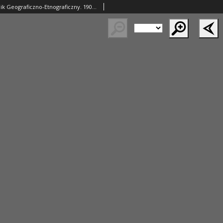
Wisła. Miesięcznik Geograficzno-Etnograficzny. 1902 T.16 z.6