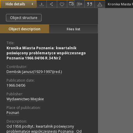
Hide details
Object structure
Object description
Files list
Title:
Kronika Miasta Poznania: kwartalnik
poświęcony problematyce współczesnego
Poznania 1966.04/06 R.34 Nr2
Contributor:
Dembski Janusz(1929-1997)(red.)
Publication date:
1966.04/06
Publisher:
Wydawnictwo Miejskie
Place of publication:
Poznań
Description:
Od 1958 podtyt.: kwartalnik poświęcony
problematyce współczesnego Poznania
;
Od