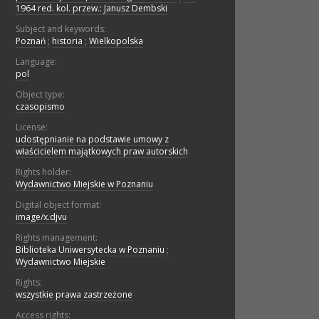
1964 red. kol. przew.: Janusz Dembski
Subject and keywords:
Poznań
;
historia
;
Wielkopolska
Language:
pol
Object type:
czasopismo
License:
udostępnianie na podstawie umowy z
właścicielem majątkowych praw autorskich
Rights holder:
Wydawnictwo Miejskie w Poznaniu
Digital object format:
image/x.djvu
Rights management:
Biblioteka Uniwersytecka w Poznaniu
;
Wydawnictwo Miejskie
Rights:
wszystkie prawa zastrzeżone
Access rights: