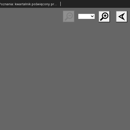
Kronika Miasta Poznania: kwartalnik poświęcony problematyce współczesnego Poznania 1966.04/06 R.34 Nr2