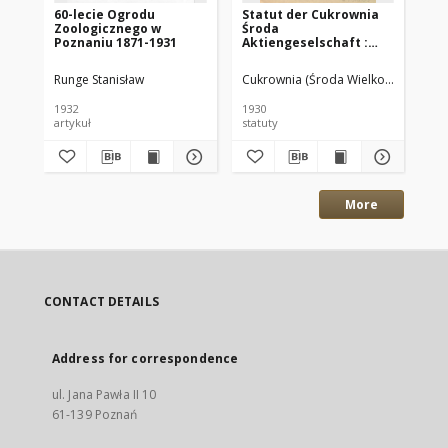
60-lecie Ogrodu
Statut der Cukrownia
Je
Zoologicznego w
Środa
oka
Poznaniu 1871-1931
Aktiengeselschaft :
za
Gültig vom 28.X.1930
La
Po
Runge Stanisław
Cukrownia (Środa Wielkopolska)
Cec
1932
1930
192
artykuł
statuty
je
More
CONTACT DETAILS
Address for correspondence
ul. Jana Pawła II 10
61-139 Poznań