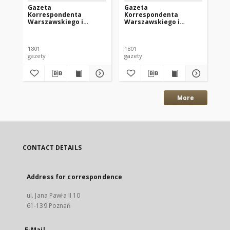
Gazeta
Gazeta
Ga
Korrespondenta
Korrespondenta
Ko
Warszawskiego i
Warszawskiego i
Wa
Zagranicznego. 1801
Zagranicznego. 1801
Za
nr34
nr32
nr
1801
1801
180
gazety
gazety
gaz
More
CONTACT DETAILS
Address for correspondence
ul. Jana Pawła II 10
61-139 Poznań
E-Mail