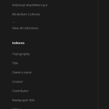
Instytucje współtworzące
Mirabilium Collectio
...
View all collections
Indexes
Topography
Title
Owners name
Creator
Contributor
Newspaper title