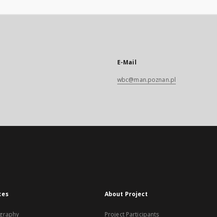
E-Mail
wbc@man.poznan.pl
xes
About Project
graphy
Project Participants