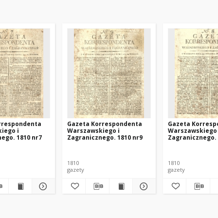
rrespondenta
Gazeta Korrespondenta
Gazeta Korresp
iego i
Warszawskiego i
Warszawskiego 
ego. 1810 nr7
Zagranicznego. 1810 nr9
Zagranicznego. 
1810
1810
gazety
gazety