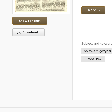
More
Show content
Download
Subject and keywor
polityka międzyna
Europa 19w.