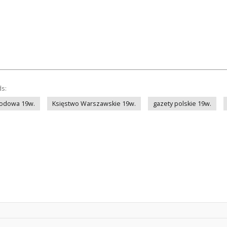
ds:
rodowa 19w.
Księstwo Warszawskie 19w.
gazety polskie 19w.