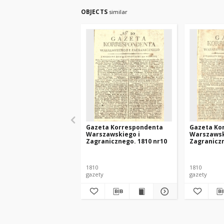
OBJECTS
similar
Gazeta Korrespondenta
Gazeta Ko
Warszawskiego i
Warszawsk
Zagranicznego. 1810 nr10
Zagraniczn
1810
1810
gazety
gazety