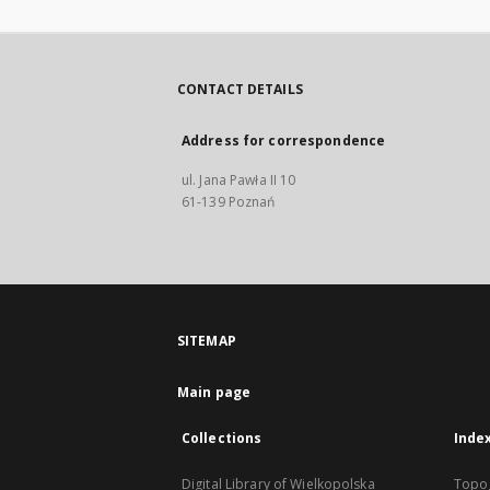
CONTACT DETAILS
Address for correspondence
ul. Jana Pawła II 10
61-139 Poznań
SITEMAP
Main page
Collections
Inde
Digital Library of Wielkopolska
Topo