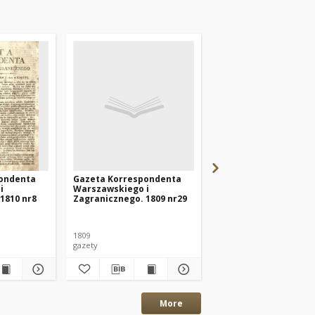
ondenta
Gazeta Korrespondenta
Gazeta Korresponde
i
Warszawskiego i
Warszawskiego i
1810 nr8
Zagranicznego. 1809 nr29
Zagranicznego. 1810 
1809
1810
gazety
gazety
More