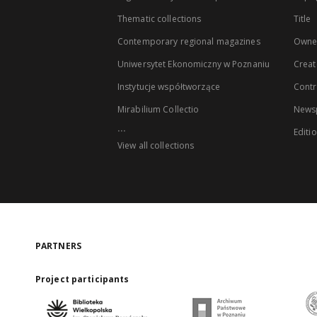
Thematic collections
Title
Contemporary regional magazines
Owne
Uniwersytet Ekonomiczny w Poznaniu
Creat
Instytucje współtworzące
Contr
Mirabilium Collectio
Newsp
...
Editi
View all collections
PARTNERS
Project participants