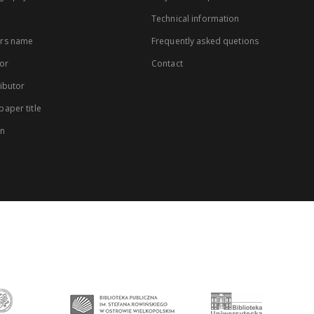
Technical information
rs name
Frequently asked quetions
or
Contact
ibutor
aper title
on