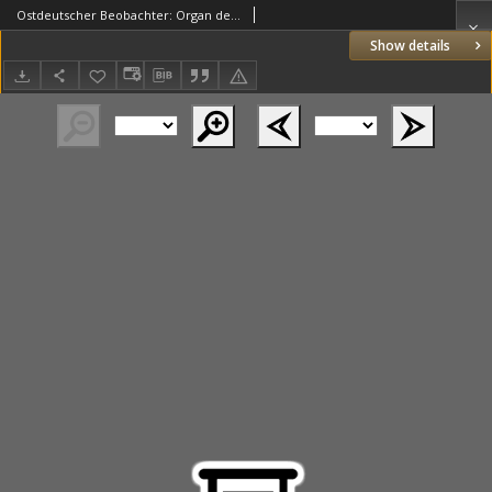
Ostdeutscher Beobachter: Organ der Nationalsozialistischen Deutschen Arbeiterpartei: Verkuendungsblatt des Reichsstatthalters im Reichsgau Wartheland und seiner Behoerden 1943.09.28 Jg.5 Nr268
Show details