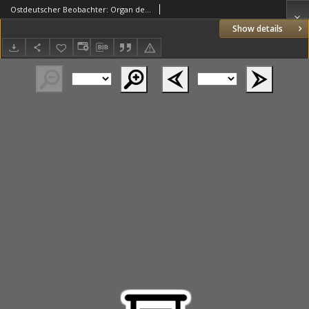
Ostdeutscher Beobachter: Organ der Nationalsozialistischen Deutschen Arbeiterpartei: Verkuendungsblatt des Reichsstatthalters im Reichsgau Wartheland und seiner Behoerden 1943.05.05 Jg.5 Nr123
Show details