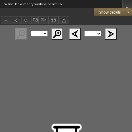
Wilno. Dokumenty wydane przez Komisję porządkową woj. wileńskiego
Show details