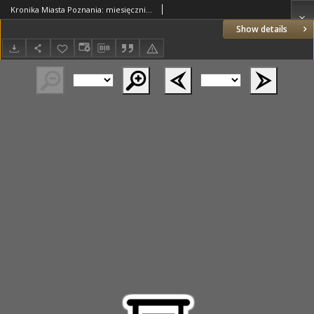
Kronika Miasta Poznania: miesięcznik poświęcony sprawom kulturalnym stoł. m. Poznania: organ Towarzystwa Miłośników Miasta Poznania 1924.03.31 R.2 Nr3
Show details