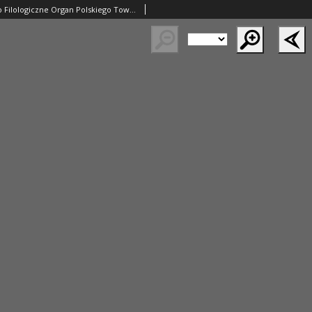
Eos. Czasopismo Filologiczne Organ Polskiego Towarzystwa Filologicznego. 1919-1920 R.24 zeszyt 1