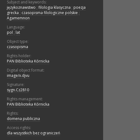
Subject and keywords:
językoznawstwo
;
filologia klasyczna
;
poezja
grecka
;
czasopisma filologiczne polskie
;
Agamemnon
Language:
pol
;
lat
Object type:
czasopisma
Rights holder:
PAN Biblioteka Kórnicka
Digital object format:
image/x.djvu
Signature:
sygn.Cz2810
Rights management:
PAN Biblioteka Kórnicka
Rights:
domena publiczna
Access rights:
dla wszystkich bez ograniczeń