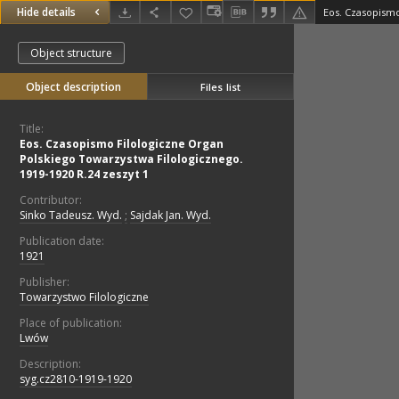
Hide details
Object structure
Object description
Files list
Title:
Eos. Czasopismo Filologiczne Organ
Polskiego Towarzystwa Filologicznego.
1919-1920 R.24 zeszyt 1
Contributor:
Sinko Tadeusz. Wyd.
;
Sajdak Jan. Wyd.
Publication date:
1921
Publisher:
Towarzystwo Filologiczne
Place of publication:
Lwów
Description:
syg.cz2810-1919-1920