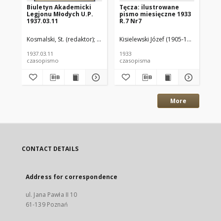
Biuletyn Akademicki
Tęcza: ilustrowane
Tę
Legjonu Młodych U.P.
pismo miesięczne 1933
pi
1937.03.11
R.7 Nr7
R.
Kosmalski, St. (redaktor)
Oddział Uniwersytetu Poznańskiego (Legion 
Kisielewski Józef (1905-1966)(Red.)
Kis
Z
1937.03.11
1933
193
czasopismo
czasopisma
cza
More
CONTACT DETAILS
Address for correspondence
ul. Jana Pawła II 10
61-139 Poznań