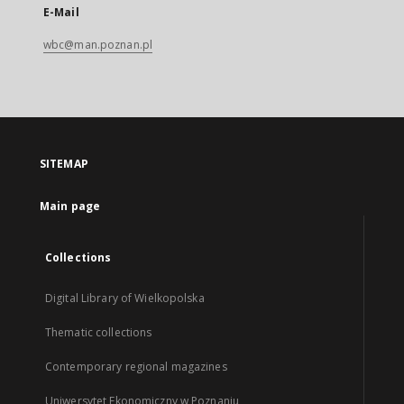
E-Mail
wbc@man.poznan.pl
SITEMAP
Main page
Collections
Digital Library of Wielkopolska
Thematic collections
Contemporary regional magazines
Uniwersytet Ekonomiczny w Poznaniu