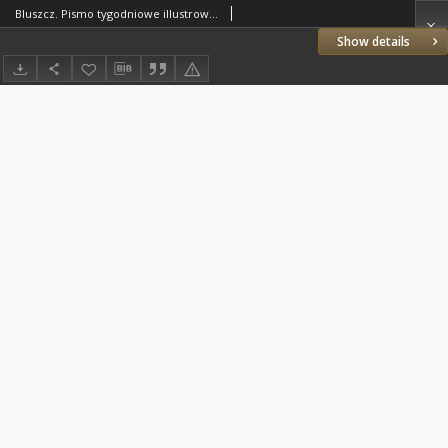
Bluszcz. Pismo tygodniowe illustrowane dla kobiet. 1904.04.25 (05.08) R.40 nr19
Show details