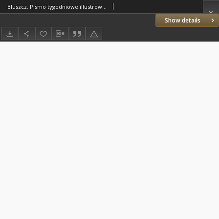
Bluszcz. Pismo tygodniowe illustrowane dla kobiet. 1904.02.22 (03.06) R.40 nr10
Show details