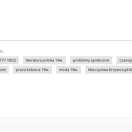
ds:
1777-1822)
literatura polska 19w.
problemy społeczne
czasop
biet
prasa kobieca 19w.
moda 19w.
Mieczysław Krzywosąd-Kę