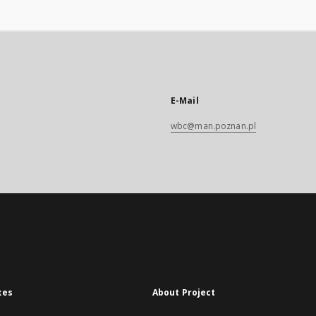
E-Mail
wbc@man.poznan.pl
xes
About Project