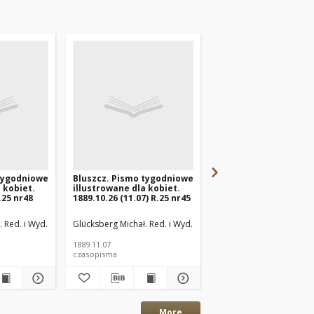
 tygodniowe
Bluszcz. Pismo tygodniowe
Bluszcz. Pismo tygo
 kobiet.
illustrowane dla kobiet.
illustrowane dla kobi
.25 nr48
1889.10.26 (11.07) R.25 nr45
1889.10.19 (31) R.25 n
 Red. i Wyd.
Glücksberg Michał. Red. i Wyd.
Glücksberg Michał. Red. 
1889.11.07
1889.10.31
czasopisma
czasopisma
More