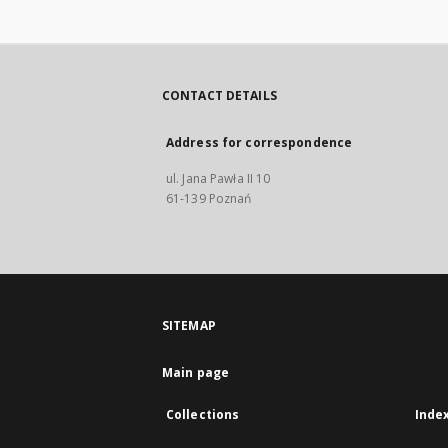
CONTACT DETAILS
Address for correspondence
ul. Jana Pawła II 10
61-139 Poznań
SITEMAP
Main page
Collections
Inde