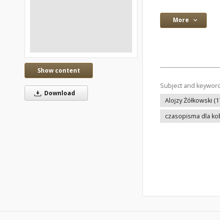
More
Show content
Subject and keywor
Download
Alojzy Żółkowski (
czasopisma dla ko