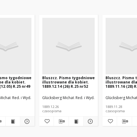
ismo tygodniowe
Bluszcz. Pismo tygodniowe
Bluszcz. Pismo
ne dla kobiet.
illustrowane dla kobiet.
illustrowane dla
(12.05) R.25 nr49
1889.12.14 (26) R.25 nr52
1889.11.16 (28) R
ichał. Red. i Wyd.
Glücksberg Michał. Red. i Wyd.
Glücksberg Michał.
1889.12.26
1889.11.28
czasopisma
czasopisma