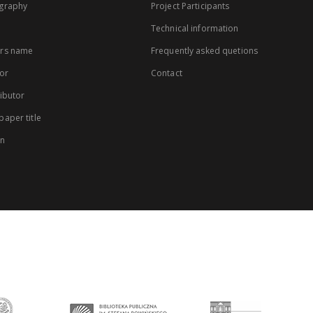
graphy
Project Participants
Technical information
rs name
Frequently asked quetions
or
Contact
ibutor
aper title
on