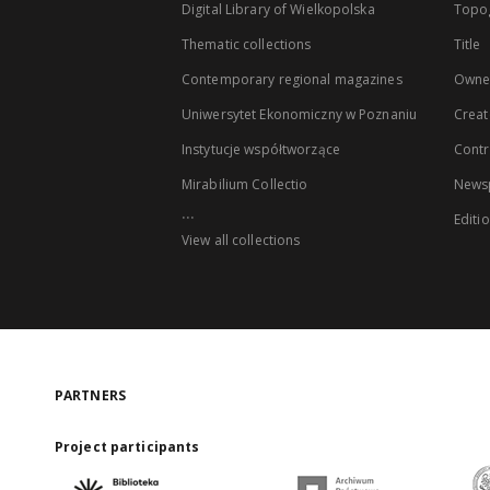
Digital Library of Wielkopolska
Topo
Thematic collections
Title
Contemporary regional magazines
Owne
Uniwersytet Ekonomiczny w Poznaniu
Creat
Instytucje współtworzące
Contr
Mirabilium Collectio
Newsp
...
Editi
View all collections
PARTNERS
Project participants