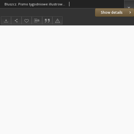
Bluszcz. Pismo tygodniowe illustrowane dla kobiet. 1889.11.23 (12.05) R.25 nr49
Show details