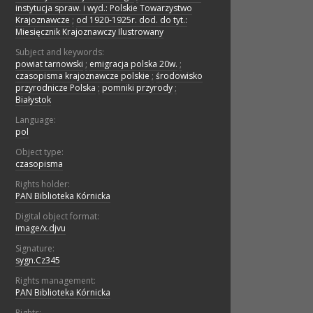
instytucja spraw. i wyd.: Polskie Towarzystwo
Krajoznawcze
;
od 1920-1925r. dod. do tyt.:
Miesięcznik Krajoznawczy Ilustrowany
Subject and keywords:
powiat tarnowski
;
emigracja polska 20w.
;
czasopisma krajoznawcze polskie
;
środowisko
przyrodnicze Polska
;
pomniki przyrody
;
Białystok
Language:
pol
Object type:
czasopisma
Rights holder:
PAN Biblioteka Kórnicka
Digital object format:
image/x.djvu
Signature:
sygn.Cz345
Rights management:
PAN Biblioteka Kórnicka
Rights: