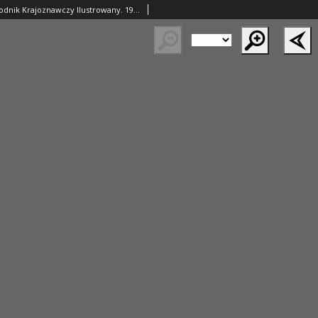
Ziemia. Dwutygodnik Krajoznawczy Ilustrowany. 1928 R.13 nr13