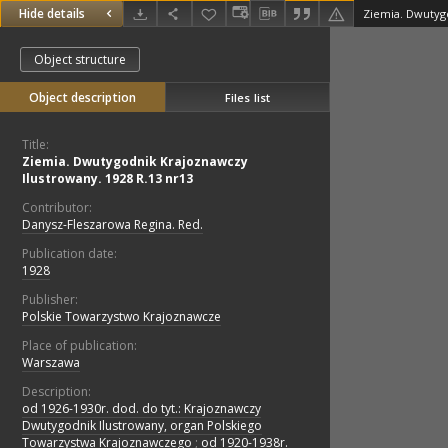
Hide details
Object structure
Object description
Files list
Title:
Ziemia. Dwutygodnik Krajoznawczy
Ilustrowany. 1928 R.13 nr13
Contributor:
Danysz-Fleszarowa Regina. Red.
Publication date:
1928
Publisher:
Polskie Towarzystwo Krajoznawcze
Place of publication:
Warszawa
Description:
od 1926-1930r. dod. do tyt.: Krajoznawczy
Dwutygodnik Ilustrowany, organ Polskiego
Towarzystwa Krajoznawczego
;
od 1920-1938r.