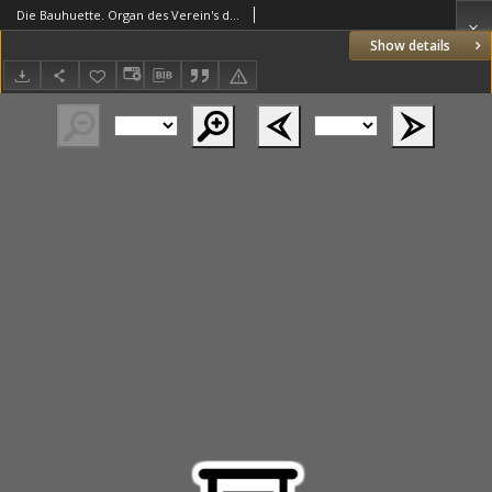
Die Bauhuette. Organ des Verein's deutscher Freimaurer 1878.12.07 Jg.21 Nr49
Show details