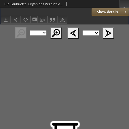
Die Bauhuette. Organ des Verein's deutscher Freimaurer 1878.12.07 Jg.21 Nr49
Show details