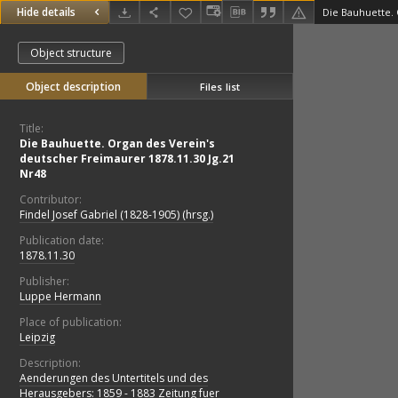
Hide details
Object structure
Object description
Files list
Title:
Die Bauhuette. Organ des Verein's
deutscher Freimaurer 1878.11.30 Jg.21
Nr48
Contributor:
Findel Josef Gabriel (1828-1905) (hrsg.)
Publication date:
1878.11.30
Publisher:
Luppe Hermann
Place of publication:
Leipzig
Description:
Aenderungen des Untertitels und des
Herausgebers: 1859 - 1883 Zeitung fuer