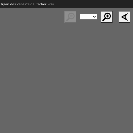
Die Bauhuette. Organ des Verein's deutscher Freimaurer 1878.11.30 Jg.21 Nr48