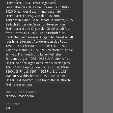
Freimaurer; 1884 - 1890 Organ des
Lessingbundes deutscher Freimaurer; 1891 -
1920 Organ des Gesamt-Interessen der
Freimaurerei / Hrsg. von der aus Frmr.
gebildeten Aktien-Gesellschaft Bauhuette; 1925
Zeitschrift fuer die Gesamt-Interessen der
Freimaurerei und Organ der Gesellschaft fuer
frmr. Literatur ; 1926-1932 Zeitschrift fuer
deutsche Freimaurerei : Organ der Gesellschaft
fuer frmr. Literatur. Aenderungen des Red.:
1891 - 1901 Christian Gotthold; 1901 - 1923
Reinhold Mahlau; 1915 - 1919 Vertreter fuer die
Schweiz, Frankreich und Italien Wilhelm
Schoeneberger; 1925-1932 Schriftleiter Alfred
Unger. Aenderungen des Ortes u. Verlaegers:
1863 - 1868 Leipzig: Foerster & Findel; 1869 -
1890 J. G. Findel; 1891 - 1923 Frankfurt a/M:
Mahlau & Waldschmidt; 1925-1932 Berlin: A.
Unger Text Deutsch.
;
Die Bauhutte: Illustrierte
Freimaurerzeitung
Subject and keywords:
Niemcy
;
masoneria
Language:
ger