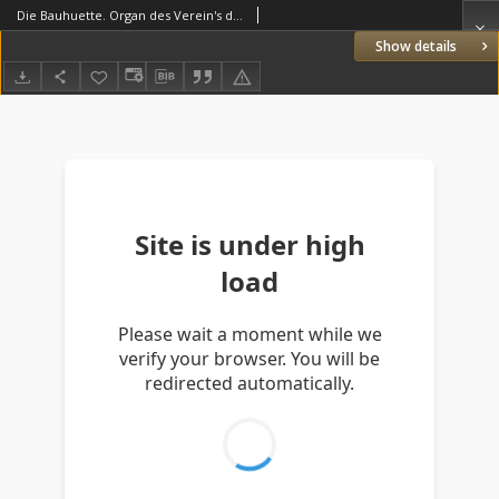
Die Bauhuette. Organ des Verein's deutscher Freimaurer 1878.04.27 Jg.21 Nr17
Show details