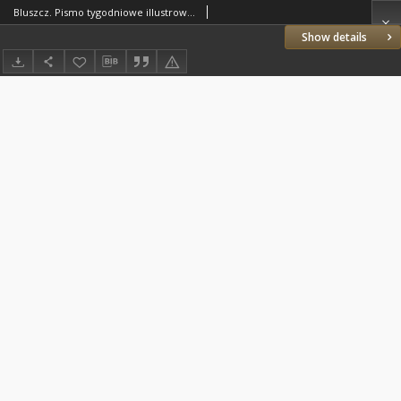
Bluszcz. Pismo tygodniowe illustrowane dla kobiet. 1884.07.04 (16) R.20 nr29
Show details