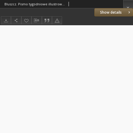
Bluszcz. Pismo tygodniowe illustrowane dla kobiet. 1884.05.09 (21) R.20 nr21
Show details