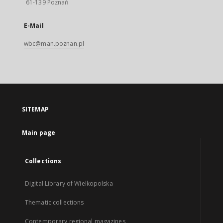
61-139 Poznań
E-Mail
wbc@man.poznan.pl
SITEMAP
Main page
Collections
Digital Library of Wielkopolska
Thematic collections
Contemporary regional magazines