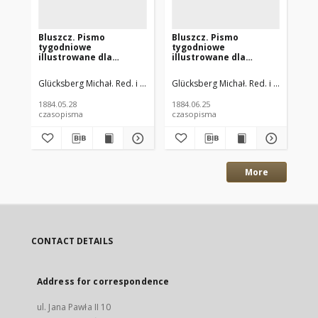
Bluszcz. Pismo
Bluszcz. Pismo
Bl
tygodniowe
tygodniowe
ty
illustrowane dla
illustrowane dla
il
kobiet. 1884.05.16 (28)
kobiet. 1884.06.13 (25)
kob
R.20 nr22
R.20 nr26
(09
Glücksberg Michał. Red. i Wyd.
Glücksberg Michał. Red. i Wyd.
Glü
1884.05.28
1884.06.25
188
czasopisma
czasopisma
cza
More
CONTACT DETAILS
Address for correspondence
ul. Jana Pawła II 10