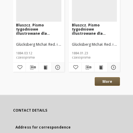
Bluszcz. Pismo
Bluszcz. Pismo
Bl
tygodniowe
tygodniowe
ty
illustrowane dla
illustrowane dla
il
kobiet. 1884.02.29
kobiet. 1884.01.11 (23)
kob
(03.12) R.20 nr11
R.20 nr4
R.2
Glücksberg Michał. Red. i Wyd.
Glücksberg Michał. Red. i Wyd.
Glü
1884.03.12
1884.01.23
188
czasopisma
czasopisma
cza
More
CONTACT DETAILS
Address for correspondence