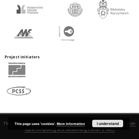
Project initiators
This service runs on
DInGO dLibra 6.3.17
software created by
I understand
Poznan
This page uses 'cookies'.
More information
Supercomputing and Networking Center (PSNC)