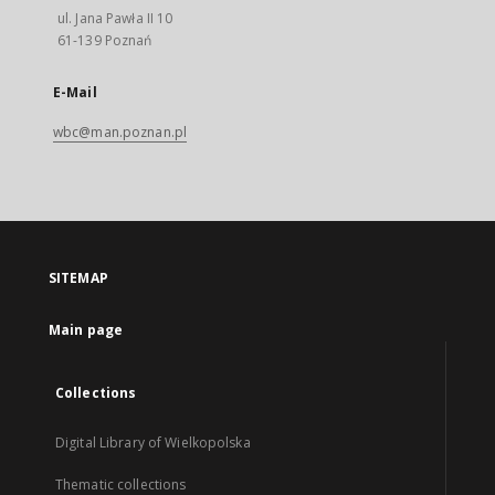
ul. Jana Pawła II 10
61-139 Poznań
E-Mail
wbc@man.poznan.pl
SITEMAP
Main page
Collections
Digital Library of Wielkopolska
Thematic collections