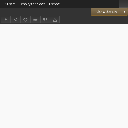
Bluszcz. Pismo tygodniowe illustrowane dla kobiet. 1884.04.04 (16) R.20 nr16
Show details