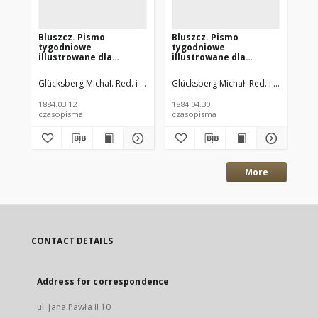
Bluszcz. Pismo
Bluszcz. Pismo
Bl
tygodniowe
tygodniowe
ty
illustrowane dla
illustrowane dla
il
kobiet. 1884.02.29
kobiet. 1884.04.18 (30)
kob
(03.12) R.20 nr11
R.20 nr18
R.2
Glücksberg Michał. Red. i Wyd.
Glücksberg Michał. Red. i Wyd.
Glü
1884.03.12
1884.04.30
188
czasopisma
czasopisma
cza
More
CONTACT DETAILS
Address for correspondence
ul. Jana Pawła II 10