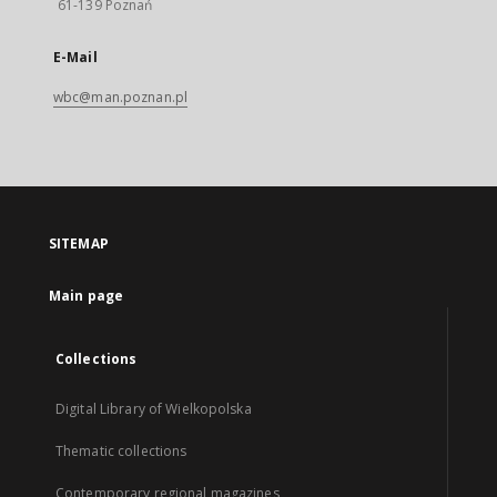
61-139 Poznań
E-Mail
wbc@man.poznan.pl
SITEMAP
Main page
Collections
Digital Library of Wielkopolska
Thematic collections
Contemporary regional magazines