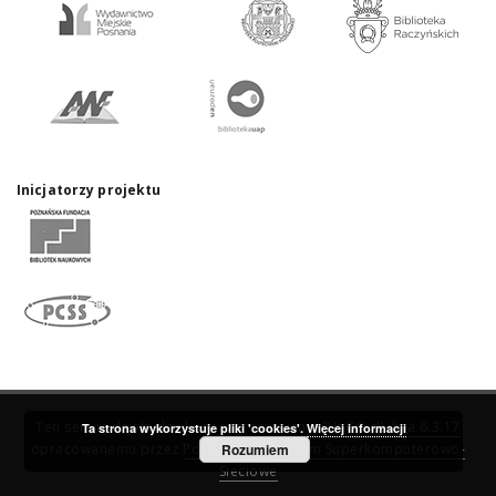
Inicjatorzy projektu
Ten serwis działa dzięki oprogramowaniu
DInGO dLibra 6.3.17
Ta strona wykorzystuje pliki 'cookies'.
Więcej informacji
opracowanemu przez
Poznańskie Centrum Superkomputerowo-
Rozumiem
Sieciowe