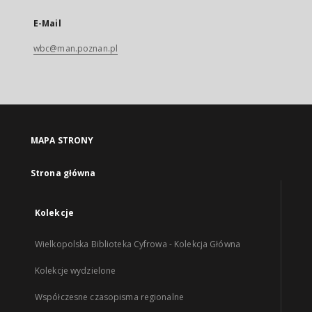
E-Mail
wbc@man.poznan.pl
MAPA STRONY
Strona główna
Kolekcje
Wielkopolska Biblioteka Cyfrowa - Kolekcja Główna
Kolekcje wydzielone
Współczesne czasopisma regionalne