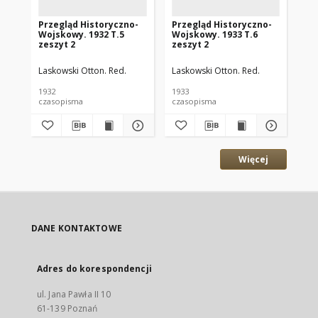
Przegląd Historyczno-
Przegląd Historyczno-
Pr
Wojskowy. 1932 T.5
Wojskowy. 1933 T.6
Wo
zeszyt 2
zeszyt 2
ze
Laskowski Otton. Red.
Laskowski Otton. Red.
Las
1932
1933
193
czasopisma
czasopisma
cza
Więcej
DANE KONTAKTOWE
Adres do korespondencji
ul. Jana Pawła II 10
61-139 Poznań