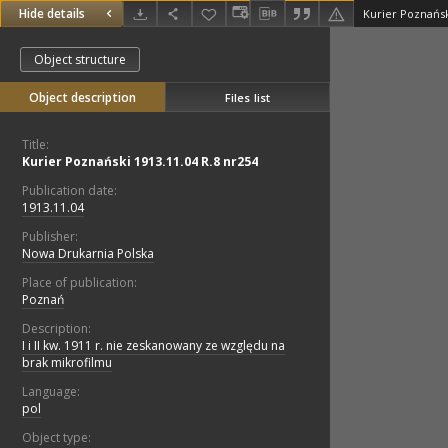
Hide details
Kurier Poznańsk
Object structure
Object description
Files list
Title:
Kurier Poznański 1913.11.04 R.8 nr254
Publication date:
1913.11.04
Publisher:
Nowa Drukarnia Polska
Place of publication:
Poznań
Description:
I i II kw. 1911 r. nie zeskanowany ze względu na
brak mikrofilmu
Language:
pol
Object type: