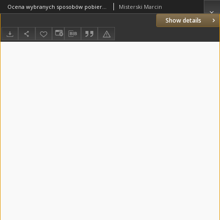
Ocena wybranych sposobów pobierania tętnicy promieniowej w operacjach bezpośredniej rewaskularyzacji mięśnia sercowego
Misterski Marcin
Show details