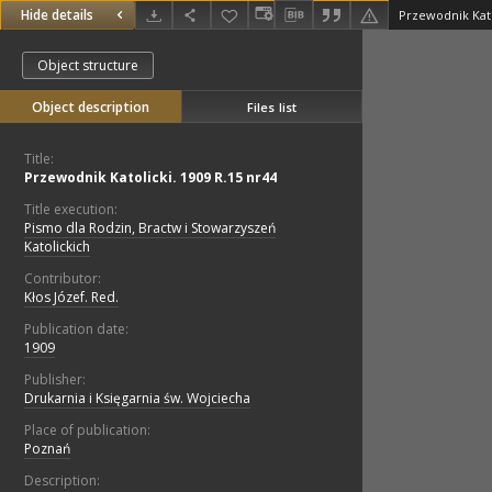
Hide details
Przewodnik Kato
Object structure
Object description
Files list
Title:
Przewodnik Katolicki. 1909 R.15 nr44
Title execution:
Pismo dla Rodzin, Bractw i Stowarzyszeń
Katolickich
Contributor:
Kłos Józef. Red.
Publication date:
1909
Publisher:
Drukarnia i Księgarnia św. Wojciecha
Place of publication:
Poznań
Description: