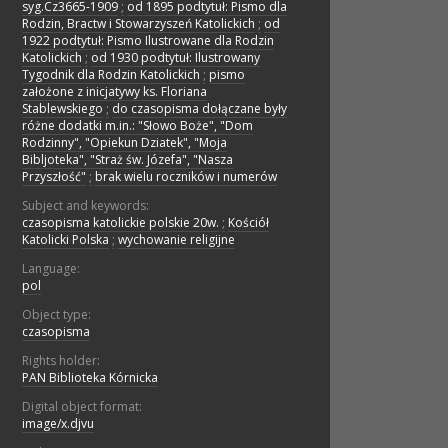
syg.Cz3665-1909
;
od 1895 podtytuł: Pismo dla
Rodzin, Bractw i Stowarzyszeń Katolickich
;
od
1922 podtytuł: Pismo Ilustrowane dla Rodzin
Katolickich
;
od 1930 podtytuł: Ilustrowany
Tygodnik dla Rodzin Katolickich
;
pismo
założone z inicjatywy ks. Floriana
Stablewskiego
;
do czasopisma dołączane były
różne dodatki m.in.: "Słowo Boże", "Dom
Rodzinny", "Opiekun Dziatek", "Moja
Bibljoteka", "Straż św. Józefa", "Nasza
Przyszłość"
;
brak wielu roczników i numerów
Subject and keywords:
czasopisma katolickie polskie 20w.
;
Kościół
Katolicki Polska
;
wychowanie religijne
Language:
pol
Object type:
czasopisma
Rights holder:
PAN Biblioteka Kórnicka
Digital object format:
image/x.djvu