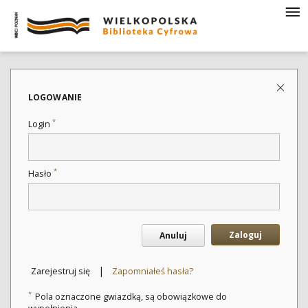
LOGOWANIE
*
Login
*
Hasło
Zaloguj
Anuluj
|
Zarejestruj się
Zapomniałeś hasła?
*
Pola oznaczone gwiazdką, są obowiązkowe do