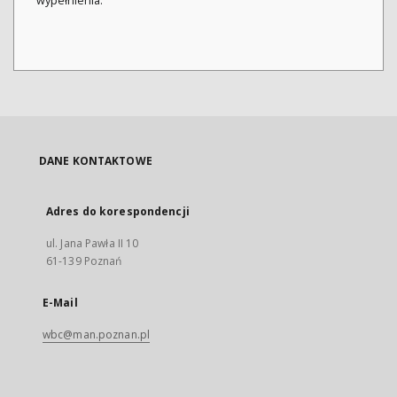
wypełnienia.
DANE KONTAKTOWE
Adres do korespondencji
ul. Jana Pawła II 10
61-139 Poznań
E-Mail
wbc@man.poznan.pl