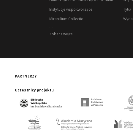
Instytucje współtworzące
Tytuł
Mirabilium Collectio
Wyda
...
Zobacz więcej
PARTNERZY
Uczestnicy projektu