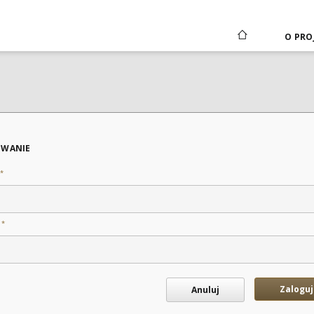
O PRO
WANIE
*
*
o
Zaloguj
Anuluj