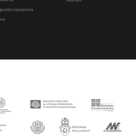
 gazety/czasopisma
nie