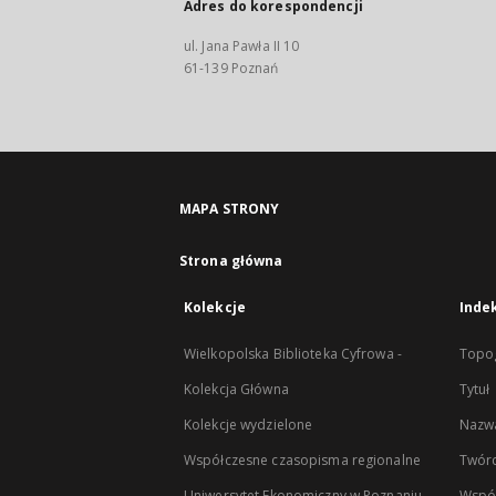
Adres do korespondencji
ul. Jana Pawła II 10
61-139 Poznań
MAPA STRONY
Strona główna
Kolekcje
Inde
Wielkopolska Biblioteka Cyfrowa -
Topog
Kolekcja Główna
Tytuł
Kolekcje wydzielone
Nazwa
Współczesne czasopisma regionalne
Twór
Uniwersytet Ekonomiczny w Poznaniu
Wspó