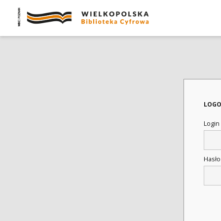
LOGO
Login
Hasł