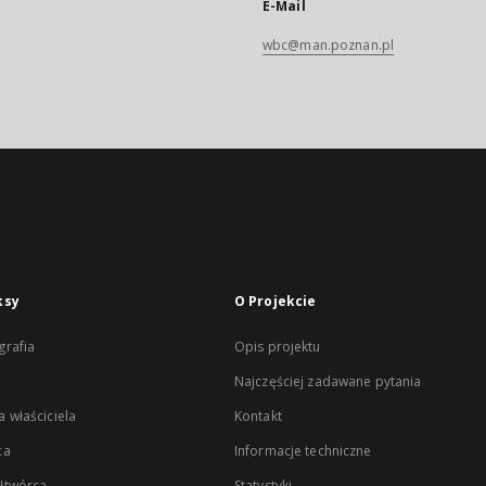
E-Mail
wbc@man.poznan.pl
ksy
O Projekcie
rafia
Opis projektu
Najczęściej zadawane pytania
 właściciela
Kontakt
ca
Informacje techniczne
łtwórca
Statystyki