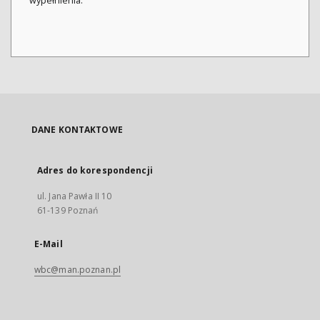
wypełnienia.
DANE KONTAKTOWE
Adres do korespondencji
ul. Jana Pawła II 10
61-139 Poznań
E-Mail
wbc@man.poznan.pl