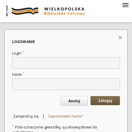
LOGOWANIE
*
Login
*
Hasło
Zaloguj
Anuluj
|
Zarejestruj się
Zapomniałeś hasła?
*
Pola oznaczone gwiazdką, są obowiązkowe do