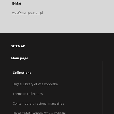
E-Mail
wbc@man.poznan.pl
SITEMAP
Main page
Collections
Digital Library of Wielkopolska
Thematic collections
Contemporary regional magazines
Uniwersytet Ekonomiczny w Poznaniu