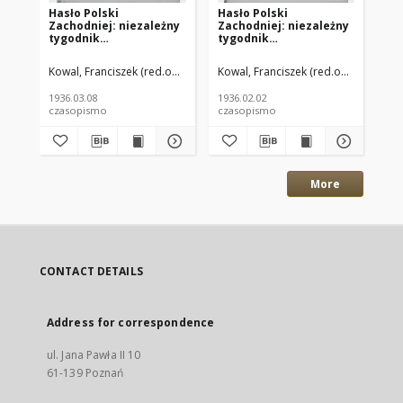
Hasło Polski
Hasło Polski
Ha
Zachodniej: niezależny
Zachodniej: niezależny
Za
tygodnik
tygodnik
ty
chrześcijańsko-
chrześcijańsko-
ch
narodowy poświęcony
narodowy poświęcony
na
Kowal, Franciszek (red.odp.)
Chocieszyński, Antoni (red. nacz.)
Kowal, Franciszek (red.odp.)
Chocies
Kow
zagadnieniom
zagadnieniom
za
kombatanckim
kombatanckim
ko
1936.03.08
1936.02.02
193
1936.03.08 R.3 Nr10
1936.02.02 R.3 Nr5
193
czasopismo
czasopismo
cz
More
CONTACT DETAILS
Address for correspondence
ul. Jana Pawła II 10
61-139 Poznań