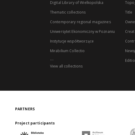
Digital Library of Wielkopolska
Topo
Thematic collections
Title
Contemporary regional magazines
Owne
Uniwersytet Ekonomiczny w Poznaniu
Creat
Instytucje współtworzące
Contr
Mirabilium Collectio
Newsp
...
Editi
View all collections
PARTNERS
Project participants