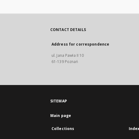
CONTACT DETAILS
Address for correspondence
ul. Jana Pawła II 10
61-139 Poznań
SITEMAP
Main page
Collections
Inde