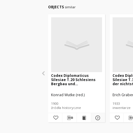
OBJECTS
similar
Codex Diplomaticus
Codex Dip
Silesiae T.20 Schlesiens
Silesiae T.
Bergbau und
der nichts
Hüttenwesen. Urkunden
Archive Sc
(1136-1528)
Neisse. I. 
Konrad Wutke (red.)
Erich Graber
1900
1933
źródła historyczne
inwentarze