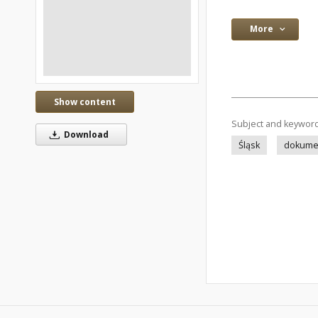
More
Show content
Subject and keywor
Download
Śląsk
dokume