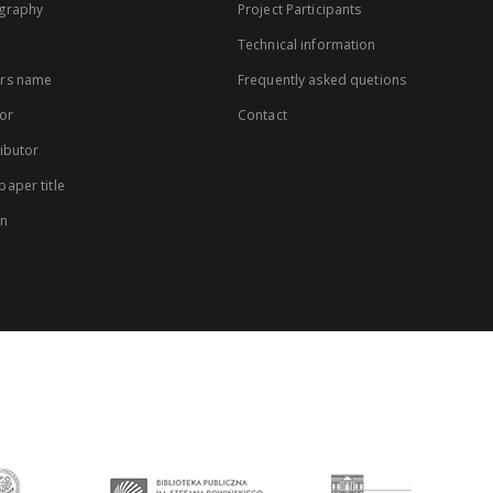
graphy
Project Participants
Technical information
rs name
Frequently asked quetions
or
Contact
ibutor
aper title
on