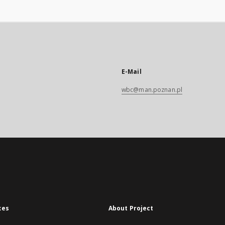
E-Mail
wbc@man.poznan.pl
xes
About Project