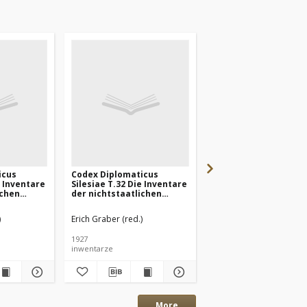
icus
Codex Diplomaticus
Codex Diplomaticus
e Inventare
Silesiae T.32 Die Inventare
Silesiae T.28 Die Inv
ichen
der nichtstaatlichen
der nichtstaatlichen
ns. Kreis
Archive Schlesiens. Kreis
Archive Schlesischen
Sagan
Kreis und Stadt Glog
)
Erich Graber (red.)
Konrad Wutke (red.)
1927
1915
inwentarze
inwentarze
More