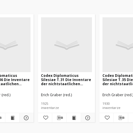
lomaticus
Codex Diplomaticus
Codex Diplomat
36 Die Inventare
Silesiae T.31 Die Inventare
Silesiae T.35 Di
taatlichen
der nichtstaatlichen
der nichtstaatl
hlesiens.
Archive Schlesiens. Kreis
Archive Schlesie
Stadt Neisse
Sprottau
Jauer
 (red.)
Erich Graber (red.)
Erich Graber (red.
1925
1930
inwentarze
inwentarze