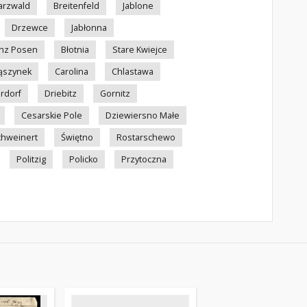
arzwald
Breitenfeld
Jablone
Drzewce
Jabłonna
inz Posen
Błotnia
Stare Kwiejce
ąszynek
Carolina
Chlastawa
rdorf
Driebitz
Gornitz
Cesarskie Pole
Dziewiersno Małe
chweinert
Świętno
Rostarschewo
Politzig
Policko
Przytoczna