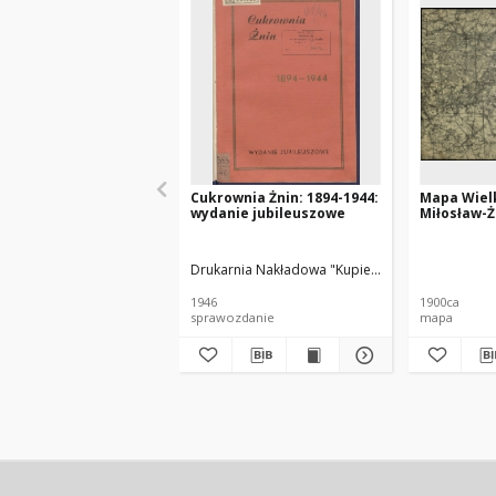
Cukrownia Żnin: 1894-1944:
Mapa Wiel
wydanie jubileuszowe
Miłosław-
Drukarnia Nakładowa "Kupiec" (Poznań)
1946
1900ca
sprawozdanie
mapa