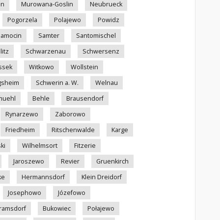
en
Murowana-Goslin
Neubrueck
Pogorzela
Polajewo
Powidz
zamocin
Samter
Santomischel
litz
Schwarzenau
Schwersenz
ssek
Witkowo
Wollstein
ngsheim
Schwerin a. W.
Welnau
muehl
Behle
Brausendorf
Rynarzewo
Zaborowo
Friedheim
Ritschenwalde
Karge
ki
Wilhelmsort
Fitzerie
Jaroszewo
Revier
Gruenkirch
ke
Hermannsdorf
Klein Dreidorf
Josephowo
Józefowo
ramsdorf
Bukowiec
Połajewo