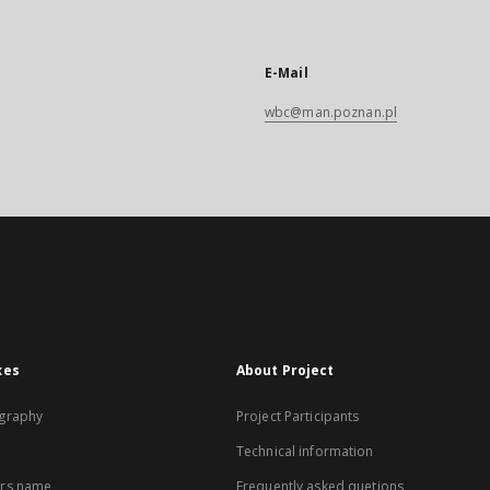
E-Mail
wbc@man.poznan.pl
xes
About Project
graphy
Project Participants
Technical information
rs name
Frequently asked quetions