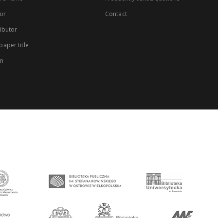
or
Contact
ibutor
aper title
on