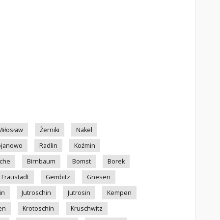
Miłosław
Żerniki
Nakel
ojanowo
Radlin
Koźmin
che
Birnbaum
Bomst
Borek
Fraustadt
Gembitz
Gnesen
in
Jutroschin
Jutrosin
Kempen
en
Krotoschin
Kruschwitz