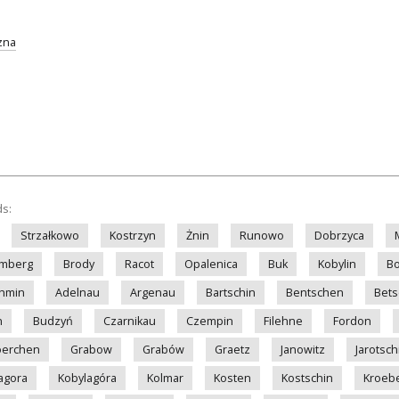
zna
ds:
Strzałkowo
Kostrzyn
Żnin
Runowo
Dobrzyca
mberg
Brody
Racot
Opalenica
Buk
Kobylin
B
hmin
Adelnau
Argenau
Bartschin
Bentschen
Bets
n
Budzyń
Czarnikau
Czempin
Filehne
Fordon
erchen
Grabow
Grabów
Graetz
Janowitz
Jarotsch
agora
Kobylagóra
Kolmar
Kosten
Kostschin
Kroeb