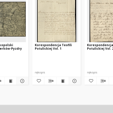
kopolski
Korespondencja Teofili
Korespondencja 
Żerków-Pyzdry
Potulickiej Vol. 1
Potulickiej Vol. 
rękopis
rękopis