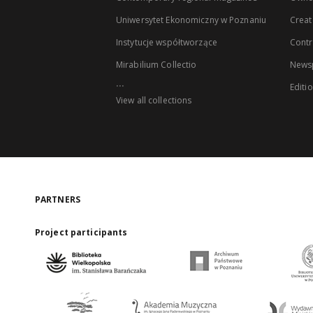
Uniwersytet Ekonomiczny w Poznaniu
Creat
Instytucje współtworzące
Contr
Mirabilium Collectio
Newsp
...
Editi
View all collections
PARTNERS
Project participants