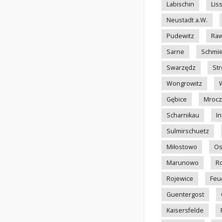
Labischin
Lis
Neustadt a.W.
Pudewitz
Raw
Sarne
Schmie
Swarzędz
Str
Wongrowitz
Gębice
Mrocz
Scharnikau
I
Sulmirschuetz
Miłostowo
Os
Marunowo
R
Rojewice
Feu
Guentergost
Kaisersfelde