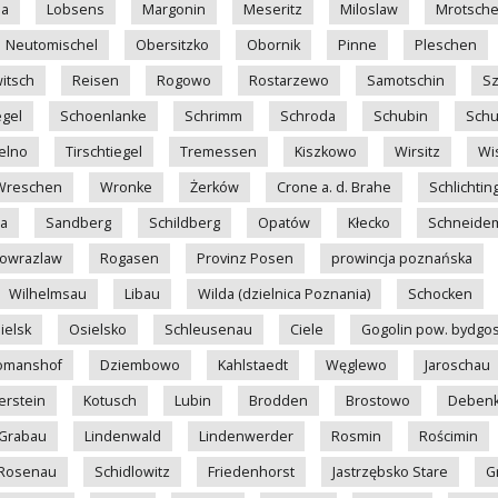
sa
Lobsens
Margonin
Meseritz
Miloslaw
Mrotsch
Neutomischel
Obersitzko
Obornik
Pinne
Pleschen
itsch
Reisen
Rogowo
Rostarzewo
Samotschin
S
gel
Schoenlanke
Schrimm
Schroda
Schubin
Schu
elno
Tirschtiegel
Tremessen
Kiszkowo
Wirsitz
Wi
Wreschen
Wronke
Żerków
Crone a. d. Brahe
Schlichti
a
Sandberg
Schildberg
Opatów
Kłecko
Schneide
nowrazlaw
Rogasen
Provinz Posen
prowincja poznańska
Wilhelmsau
Libau
Wilda (dzielnica Poznania)
Schocken
ielsk
Osielsko
Schleusenau
Ciele
Gogolin pow. bydgos
omanshof
Dziembowo
Kahlstaedt
Węglewo
Jaroschau
erstein
Kotusch
Lubin
Brodden
Brostowo
Deben
Grabau
Lindenwald
Lindenwerder
Rosmin
Rościmin
Rosenau
Schidlowitz
Friedenhorst
Jastrzębsko Stare
G