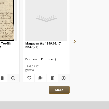
Teofili
Magazyn itp 1999.09.17
Kaplica w Dobrzycy
2
Nr37(76)
Piotrowicz, Piotr (red.)
Raczyński Edward (1786
1999.09.17
ok. 1842
gazeta
ryciny
More