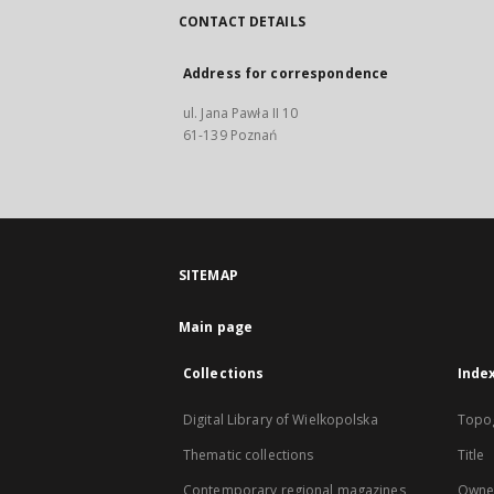
CONTACT DETAILS
Address for correspondence
ul. Jana Pawła II 10
61-139 Poznań
SITEMAP
Main page
Collections
Inde
Digital Library of Wielkopolska
Topo
Thematic collections
Title
Contemporary regional magazines
Owne