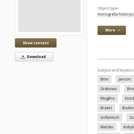
Object type:
monografia historyc
More
Show content
Download
Subject and keywor
Bnin
Jarocin
Grabowo
Bro
Mogilno
Kosc
Braetz
Budsi
Gollantsch
Go
Kletzko
Kobyl