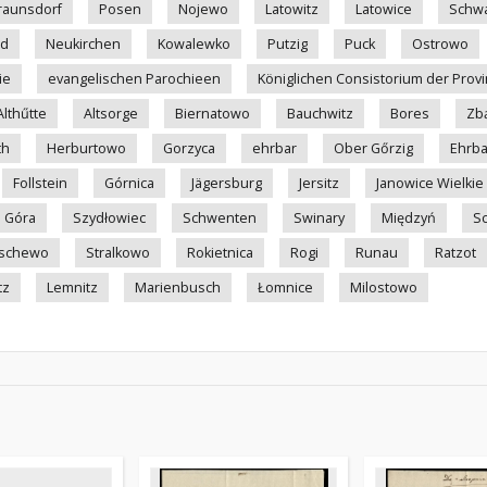
raunsdorf
Posen
Nojewo
Latowitz
Latowice
Schw
nd
Neukirchen
Kowalewko
Putzig
Puck
Ostrowo
ie
evangelischen Parochieen
Königlichen Consistorium der Prov
Althűtte
Altsorge
Biernatowo
Bauchwitz
Bores
Zb
th
Herburtowo
Gorzyca
ehrbar
Ober Gőrzig
Ehrba
Follstein
Górnica
Jägersburg
Jersitz
Janowice Wielkie
a Góra
Szydłowiec
Schwenten
Swinary
Międzyń
S
rschewo
Stralkowo
Rokietnica
Rogi
Runau
Ratzot
tz
Lemnitz
Marienbusch
Łomnice
Milostowo