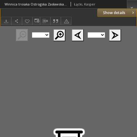
Winnica troiaka Ostrogska Zasławska zawsze mężną, zawsze dzielną, zalecona pracą, przy Pogrzebowym Akcie Swiętej pamięci jaśnie oświeconego Wladyslawa Dominika na Ostrogu y Zaslawiu Xiazęcia, hrabi na Tarnowie, woiewody krakowskiego, luckiego, przemyskiego, robczyckiego starosty przez X. Kaspra Łackiego, Kustosza Tarnowskiego, Kaznodzieię natenczas Kathedralnego Krakowskiego, w Kollegiacie Tarnowskiey, przed Auditorem zacnym, prezentowana. Roku P. 1667. Dnia 29. Stycznia
Łącki, Kasper
Show details