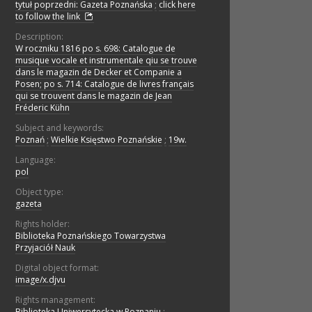
tytuł poprzedni: Gazeta Poznańska
;
click here
to follow the link
Description:
W roczniku 1816 po s. 698: Catalogue de
musique vocale et instrumentale qiu se trouve
dans le magazin de Decker et Companie a
Posen; po s. 714: Catalogue de livres français
qui se trouvent dans le magazin de Jean
Fréderic Kühn
Subject and keywords:
Poznań
;
Wielkie Księstwo Poznańskie
;
19w.
Language:
pol
Object type:
gazeta
Rights holder:
Biblioteka Poznańskiego Towarzystwa
Przyjaciół Nauk
Digital object format:
image/x.djvu
Rights management:
Biblioteka Uniwersytecka w Poznaniu
;