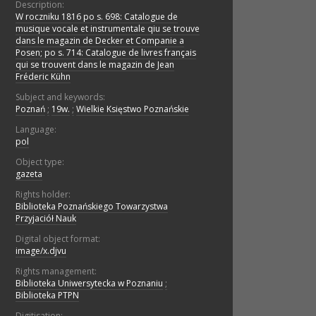
Description:
W roczniku 1816 po s. 698: Catalogue de
musique vocale et instrumentale qiu se trouve
dans le magazin de Decker et Companie a
Posen; po s. 714: Catalogue de livres français
qui se trouvent dans le magazin de Jean
Fréderic Kühn
Subject and keywords:
Poznań
;
19w.
;
Wielkie Księstwo Poznańskie
Language:
pol
Object type:
gazeta
Rights holder:
Biblioteka Poznańskiego Towarzystwa
Przyjaciół Nauk
Digital object format:
image/x.djvu
Rights management:
Biblioteka Uniwersytecka w Poznaniu
;
Biblioteka PTPN
Digitisation: