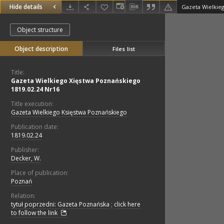
Hide details
Object structure
Object description
Files list
Title:
Gazeta Wielkiego Xięstwa Poznańskiego
1819.02.24 Nr16
Title execution:
Gazeta Wielkiego Księstwa Poznańskiego
Publication date:
1819.02.24
Publisher:
Decker, W.
Place of publication:
Poznań
Relation:
tytuł poprzedni: Gazeta Poznańska
;
click here
to follow the link