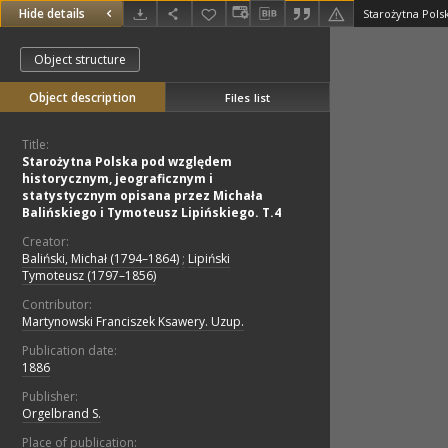
Hide details
Object structure
Object description
Files list
Title:
Starożytna Polska pod względem
historycznym, jeograficznym i
statystycznym opisana przez Michała
Balińskiego i Tymoteusz Lipińskiego. T.4
Creator:
Baliński, Michał (1794–1864)
;
Lipiński
Tymoteusz (1797–1856)
Contributor:
Martynowski Franciszek Ksawery. Uzup.
Publication date:
1886
Publisher:
Orgelbrand S.
Place of publication: