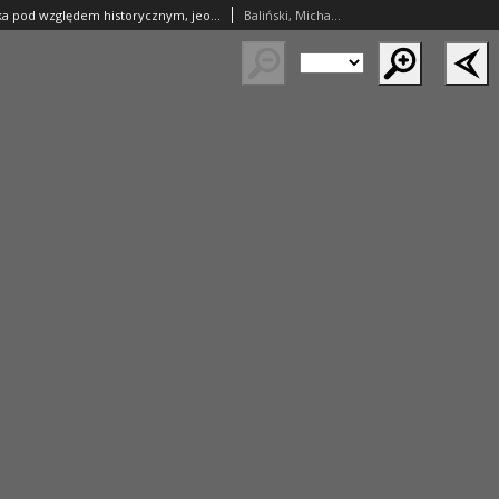
Starożytna Polska pod względem historycznym, jeograficznym i statystycznym opisana przez Michała Balińskiego i Tymoteusz Lipińskiego. T.4
Baliński, Michał (1794–1864); Lipiński Tymoteusz (1797–1856)