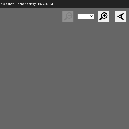
Gazeta Wielkiego Xięstwa Poznańskiego 1824.02.04 Nr10