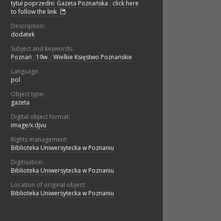
tytuł poprzedni: Gazeta Poznańska
;
click here
to follow the link
Description:
dodatek
Subject and keywords:
Poznań
;
19w.
;
Wielkie Księstwo Poznańskie
Language:
pol
Object type:
gazeta
Digital object format:
image/x.djvu
Rights management:
Biblioteka Uniwersytecka w Poznaniu
Digitisation:
Biblioteka Uniwersytecka w Poznaniu
Location of original object:
Biblioteka Uniwersytecka w Poznaniu